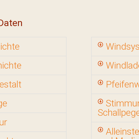
Daten
ichte
Windsy
ichte
Windlad
estalt
Pfeifen
ge
Stimmu
Schallpege
ur
Alleins