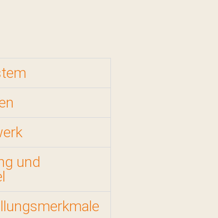
stem
en
werk
ng und
l
tellungsmerkmale