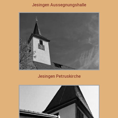
Jesingen Aussegnungshalle
Jesingen Petruskirche